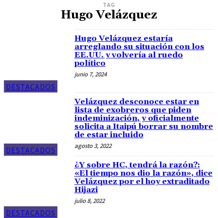
TAG
Hugo Velázquez
Hugo Velázquez estaría
arreglando su situación con los
EE.UU. y volvería al ruedo
político
junio 7, 2024
DESTACADOS
Velázquez desconoce estar en
lista de exobreros que piden
indeminización, y oficialmente
solicita a Itaipú borrar su nombre
de estar incluido
agosto 3, 2022
DESTACADOS
¿Y sobre HC, tendrá la razón?:
«El tiempo nos dio la razón», dice
Velázquez por el hoy extraditado
Hijazi
julio 8, 2022
DESTACADOS