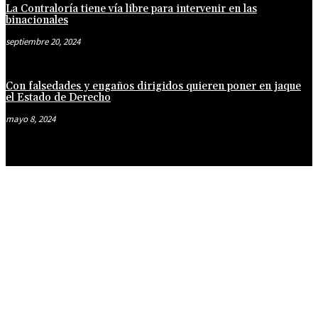
La Contraloría tiene vía libre para intervenir en las
binacionales
septiembre 20, 2024
Con falsedades y engaños dirigidos quieren poner en jaque
el Estado de Derecho
mayo 8, 2024