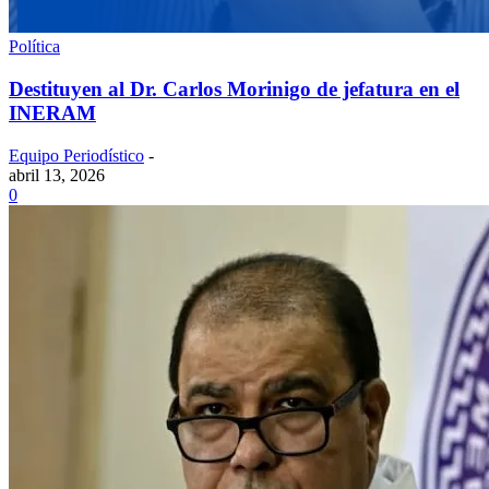
Política
Destituyen al Dr. Carlos Morinigo de jefatura en el
INERAM
Equipo Periodístico
-
abril 13, 2026
0