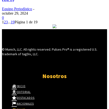
Equipo Periodístico
-
octubre 29, 2024
0
1
2
3
...
19
Página 1 de 19
© Munich, LLC. All rights reserved. Pulses Pro® is a registered U.S.
trademark of tagDiv, LLC.
Nosotros
INICIO
EDITORIAL
DESTACADOS
NACIONALES