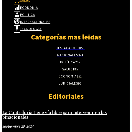
SALUD
ECONOMÍA
POLÍTICA
INTERNACIONALES
TECNOLOGÍA
Categorías mas leidas
DESTACADOS
1059
NACIONALES
374
POLÍTICA
262
SALUD
185
ECONOMÍA
151
JUDICIALES
96
Editoriales
La Contraloría tiene vía libre para intervenir en las
binacionales
septiembre 20, 2024