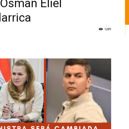
 Osman Eliel
larrica
1289