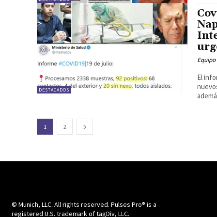
Cov
Nap
Int
urg
Equipo 
El inf
nuevos
DESTACADOS
además
1
2
© Munich, LLC. All rights reserved. Pulses Pro® is a
registered U.S. trademark of tagDiv, LLC.