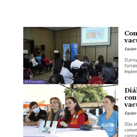
Con
vac
Equipo 
El pro
fortal
implem
DESTACADOS
Diá
con
vac
Equipo 
Días a
comuni
contra.