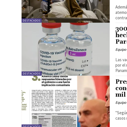
Además
atemor
DESTACADOS
300
hec
Par
Equipo 
Las va
por el
Paname
DESTACADOS
Pre
con
mil
Equipo 
"Según
casos 
DESTACADOS