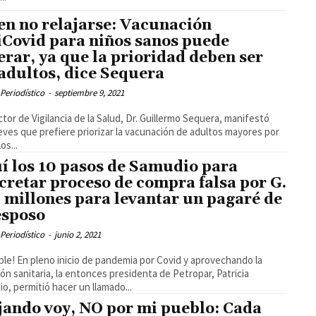
en no relajarse: Vacunación
iCovid para niños sanos puede
erar, ya que la prioridad deben ser
 adultos, dice Sequera
Periodístico
-
septiembre 9, 2021
ector de Vigilancia de la Salud, Dr. Guillermo Sequera, manifestó
eves que prefiere priorizar la vacunación de adultos mayores por
os...
í los 10 pasos de Samudio para
cretar proceso de compra falsa por G.
 millones para levantar un pagaré de
esposo
Periodístico
-
junio 2, 2021
íble! En pleno inicio de pandemia por Covid y aprovechando la
ión sanitaria, la entonces presidenta de Petropar, Patricia
o, permitió hacer un llamado...
jando voy, NO por mi pueblo: Cada