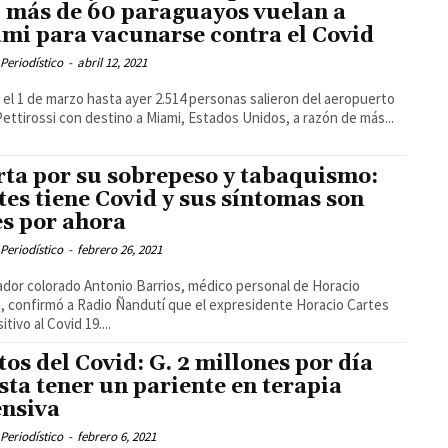
, más de 60 paraguayos vuelan a
mi para vacunarse contra el Covid
Periodístico
-
abril 12, 2021
el 1 de marzo hasta ayer 2.514 personas salieron del aeropuerto
 Pettirossi con destino a Miami, Estados Unidos, a razón de más...
rta por su sobrepeso y tabaquismo:
tes tiene Covid y sus síntomas son
es por ahora
Periodístico
-
febrero 26, 2021
ador colorado Antonio Barrios, médico personal de Horacio
, confirmó a Radio Ñandutí que el expresidente Horacio Cartes
itivo al Covid 19....
tos del Covid: G. 2 millones por día
sta tener un pariente en terapia
ensiva
Periodístico
-
febrero 6, 2021