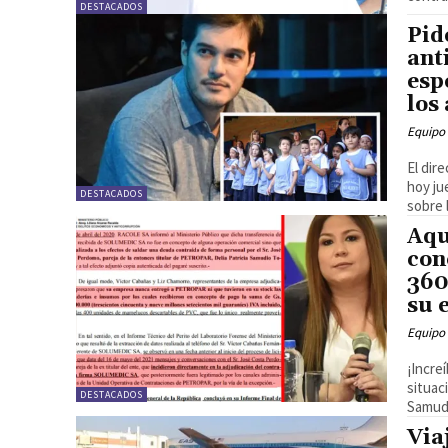
DESTACADOS
Pid
ant
esp
los
Equipo 
El dir
hoy ju
DESTACADOS
sobre l
Aqu
con
360
su 
Equipo 
¡Incre
situac
DESTACADOS
Samudi
Via