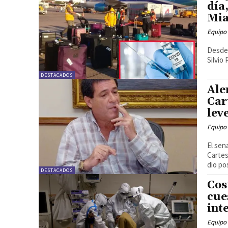
día
Mia
Equipo 
Desde 
Silvio
DESTACADOS
Ale
Car
lev
Equipo 
El sen
Cartes
dio pos
DESTACADOS
Cos
cue
int
Equipo 