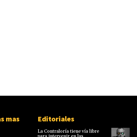
as mas
Editoriales
La Contraloría tiene vía libre
para intervenir en las