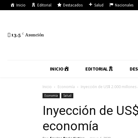
Inicio
Editorial
Destacados
Salud
Nacionales
13.5
C
Asunción
INICIO
EDITORIAL
DE
Inicio
Economía
Inyección de US$ 2.000 millones
Economía
Salud
Inyección de US$
economía