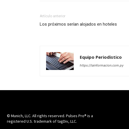
Artículo anterior
Los próximos serían alojados en hoteles
Equipo Periodistico
https://lainformacion.com.py
© Munich, LLC. All rights reserved. Pulses Pro® is a
registered U.S. trademark of tagDiv, LLC.