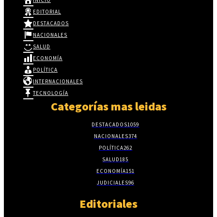
EDITORIAL
DESTACADOS
NACIONALES
SALUD
ECONOMÍA
POLÍTICA
INTERNACIONALES
TECNOLOGÍA
Categorías mas leidas
DESTACADOS
1059
NACIONALES
374
POLÍTICA
262
SALUD
185
ECONOMÍA
151
JUDICIALES
96
Editoriales