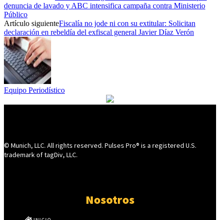
denuncia de lavado y ABC intensifica campaña contra Ministerio
Público
Artículo siguiente
Fiscalía no jode ni con su extitular: Solicitan
declaración en rebeldía del exfiscal general Javier Díaz Verón
Equipo Periodístico
© Munich, LLC. All rights reserved. Pulses Pro® is a registered U.S.
trademark of tagDiv, LLC.
Nosotros
INICIO