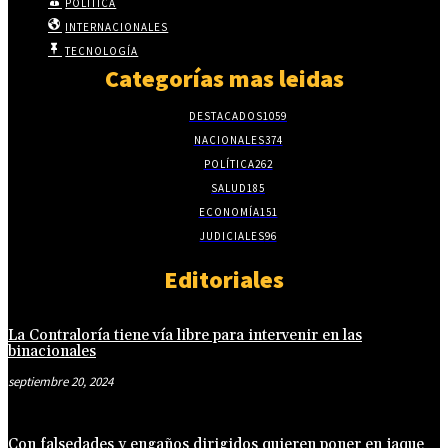
POLÍTICA
INTERNACIONALES
TECNOLOGÍA
Categorías mas leidas
DESTACADOS
1059
NACIONALES
374
POLÍTICA
262
SALUD
185
ECONOMÍA
151
JUDICIALES
96
Editoriales
La Contraloría tiene vía libre para intervenir en las
binacionales
septiembre 20, 2024
Con falsedades y engaños dirigidos quieren poner en jaque