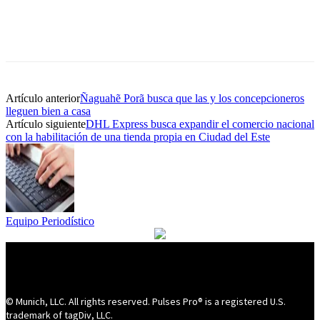
Artículo anterior
Ñaguahẽ Porã busca que las y los concepcioneros
lleguen bien a casa
Artículo siguiente
DHL Express busca expandir el comercio nacional
con la habilitación de una tienda propia en Ciudad del Este
Equipo Periodístico
© Munich, LLC. All rights reserved. Pulses Pro® is a registered U.S.
trademark of tagDiv, LLC.