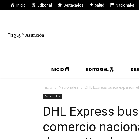
Inicio
Editorial
Destacados
Salud
Nacionales
13.5
C
Asunción
INICIO
EDITORIAL
DE
Inicio
Nacionales
DHL Express busca expandir el 
Nacionales
DHL Express busc
comercio naciona