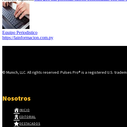
Equipo Periodistico
https://lainformacion.com.py
© Munich, LLC. All rights reserved. Pulses Pro® is a registered U.S. tradem
Nosotros
INICIO
EDITORIAL
DESTACADOS