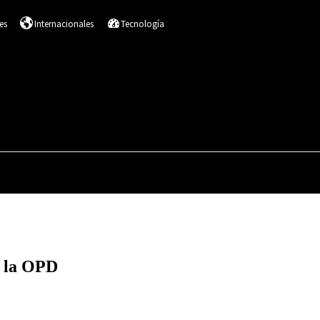
es
Internacionales
Tecnología
DESTACADOS
SALUD
NACIONALES
I
e la OPD