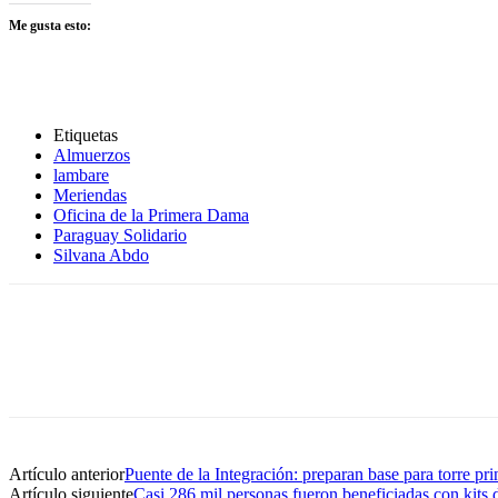
Me gusta esto:
Etiquetas
Almuerzos
lambare
Meriendas
Oficina de la Primera Dama
Paraguay Solidario
Silvana Abdo
Artículo anterior
Puente de la Integración: preparan base para torre pri
Artículo siguiente
Casi 286 mil personas fueron beneficiadas con kits 