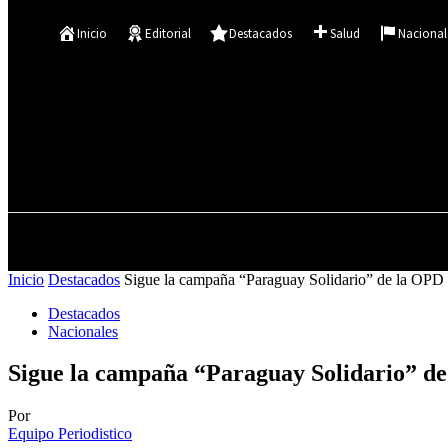
Se te ha enviado una contraseña por correo electrónico.
Inicio
Editorial
Destacados
Salud
Nacional
22.9
C
Asunción
sábado, agosto 8, 2026
INICIO
EDITORIAL
Inicio
Destacados
Sigue la campaña “Paraguay Solidario” de la OPD
Destacados
Nacionales
Sigue la campaña “Paraguay Solidario” d
Por
Equipo Periodistico