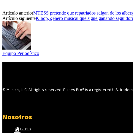
Artículo anterior
MTESS pretende que repatriados salgan de los alberg
Artículo siguiente
K-pop, género musical que sigue ganando seguidor
Equipo Periodístico
© Munich, LLC. All rights reserved. Pulses Pro® is a registered U.S. tradem
Nosotros
INICIO