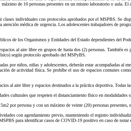
 máximo de 10 personas presentes en un mismo laboratorio o aula. El de
r clases individuales con protocolos aprobados por el MSPBS. Se dispo
y para atención médica de urgencia. Los adolescentes trabajadores de pro
úblicos de los Organismos y Entidades del Estado dependientes del Poder 
n espacios al aire libre en grupos de hasta dos (2) personas. También es 
o físico) según protocolo aprobado del MSPyBS.
alizadas por niños, niñas y adolescentes, deberán estar acompañadas al 
zación de actividad física. Se prohíbe el uso de espacios comunes como 
cios al aire libre y espacios destinados a la práctica deportiva. Todas 
vidades culturales que respeten el distanciamiento físico en modalidades s
o 15m2 por persona y con un máximo de veinte (20) personas presentes,
tividades con agendamiento previo, manteniendo el registro individuali
l MSPBS para identificar casos de COVID-19 positivo en caso de notar e