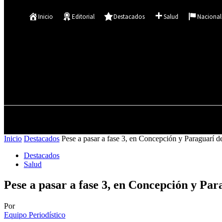
Se te ha enviado una contraseña por correo electrónico.
Inicio
Editorial
Destacados
Salud
Nacional
27.9
C
Asunción
jueves, agosto 6, 2026
INICIO
EDITORIAL
Inicio
Destacados
Pese a pasar a fase 3, en Concepción y Paraguarí de
Destacados
Salud
Pese a pasar a fase 3, en Concepción y Par
Por
Equipo Periodístico