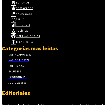
EDITORIAL
DESTACADOS
NACIONALES
SALUD
ECONOMÍA
POLÍTICA
INTERNACIONALES
TECNOLOGÍA
Categorías mas leidas
DESTACADOS
1059
NACIONALES
374
POLÍTICA
262
SALUD
185
ECONOMÍA
151
JUDICIALES
96
Editoriales