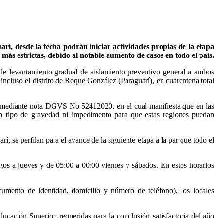
arí, desde la fecha podrán iniciar actividades propias de la etapa
ás estrictas, debido al notable aumento de casos en todo el país.
 de levantamiento gradual de aislamiento preventivo general a ambos
ncluso el distrito de Roque González (Paraguarí), en cuarentena total
ico mediante nota DGVS No 52412020, en el cual manifiesta que en las
ún tipo de gravedad ni impedimento para que estas regiones puedan
, se perfilan para el avance de la siguiente etapa a la par que todo el
ngos a jueves y de 05:00 a 00:00 viernes y sábados. En estos horarios
umento de identidad, domicilio y número de teléfono), los locales
ducación Superior, requeridas para la conclusión satisfactoria del año