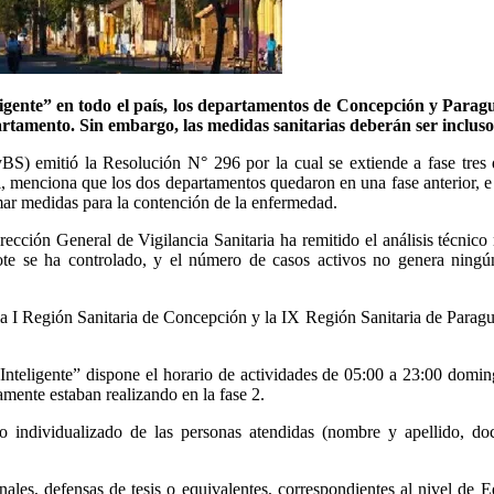
ligente” en todo el país, los departamentos de Concepción y Paragu
rtamento. Sin embargo, las medidas sanitarias deberán ser incluso m
BS) emitió la Resolución N° 296 por la cual se extiende a fase tres
 menciona que los dos departamentos quedaron en una fase anterior, e i
mar medidas para la contención de la enfermedad.
rección General de Vigilancia Sanitaria ha remitido el análisis técn
ote se ha controlado, y el número de casos activos no genera ning
la I Región Sanitaria de Concepción y la IX Región Sanitaria de Paraguarí
 Inteligente” dispone el horario de actividades de 05:00 a 23:00 domi
amente estaban realizando en la fase 2.
 individualizado de las personas atendidas (nombre y apellido, doc
nales, defensas de tesis o equivalentes, correspondientes al nivel de E