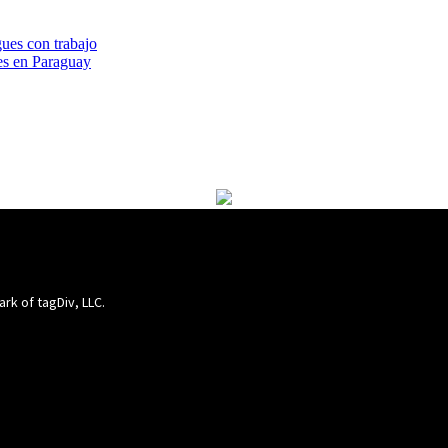
ues con trabajo
es en Paraguay
ark of tagDiv, LLC.