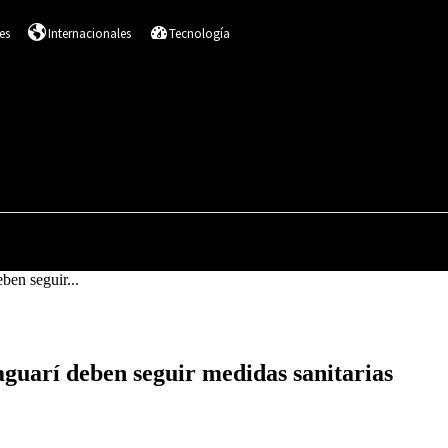
es
Internacionales
Tecnología
DESTACADOS
SALUD
NACIONALES
I
ben seguir...
aguarí deben seguir medidas sanitarias