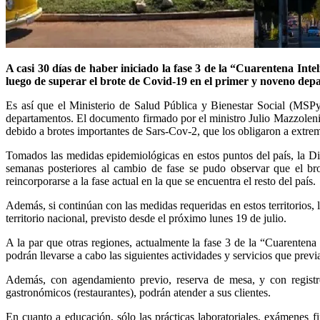
A casi 30 días de haber iniciado la fase 3 de la “Cuarentena Inte
luego de superar el brote de Covid-19 en el primer y noveno depa
Es así que el Ministerio de Salud Pública y Bienestar Social (MSPy
departamentos. El documento firmado por el ministro Julio Mazzoleni,
debido a brotes importantes de Sars-Cov-2, que los obligaron a extre
Tomados las medidas epidemiológicas en estos puntos del país, la Di
semanas posteriores al cambio de fase se pudo observar que el br
reincorporarse a la fase actual en la que se encuentra el resto del país.
Además, si continúan con las medidas requeridas en estos territorios, 
territorio nacional, previsto desde el próximo lunes 19 de julio.
A la par que otras regiones, actualmente la fase 3 de la “Cuarentena
podrán llevarse a cabo las siguientes actividades y servicios que previ
Además, con agendamiento previo, reserva de mesa, y con registro
gastronómicos (restaurantes), podrán atender a sus clientes.
En cuanto a educación, sólo las prácticas laboratoriales, exámenes fi