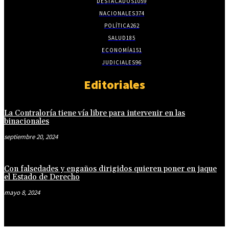
DESTACADOS
1059
NACIONALES
374
POLÍTICA
262
SALUD
185
ECONOMÍA
151
JUDICIALES
96
Editoriales
La Contraloría tiene vía libre para intervenir en las
binacionales
septiembre 20, 2024
Con falsedades y engaños dirigidos quieren poner en jaque
el Estado de Derecho
mayo 8, 2024