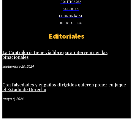
POLÍTICA
262
SALUD
185
ECONOMÍA
151
JUDICIALES
96
Editoriales
La Contraloría tiene vía libre para intervenir en las
binacionales
septiembre 20, 2024
Con falsedades y engaños dirigidos quieren poner en jaque
el Estado de Derecho
mayo 8, 2024