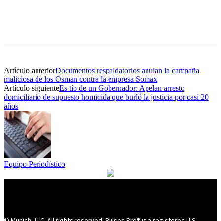
Artículo anterior
Documentos respaldatorios anulan la campaña
maliciosa de los Osman contra la empresa Somax
Artículo siguiente
Es tío de un Gobernador: Apelan arresto
domiciliario de supuesto homicida que burló la justicia por casi 20
años
Equipo Periodístico
© Munich, LLC. All rights reserved. Pulses Pro® is a registered U.S.