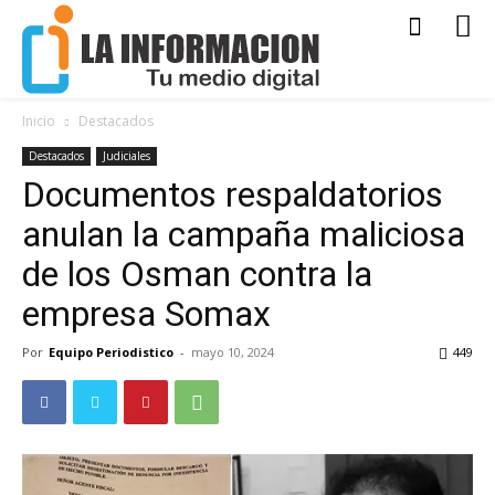
Inicio
Destacados
Destacados
Judiciales
Documentos respaldatorios
anulan la campaña maliciosa
de los Osman contra la
empresa Somax
Por
Equipo Periodistico
-
mayo 10, 2024
449