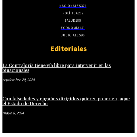
NACIONALES
374
POLÍTICA
262
SALUD
185
ECONOMÍA
151
JUDICIALES
96
Editoriales
La Contraloría tiene vía libre para intervenir en las
binacionales
septiembre 20, 2024
Con falsedades y engaños dirigidos quieren poner en jaque
el Estado de Derecho
mayo 8, 2024