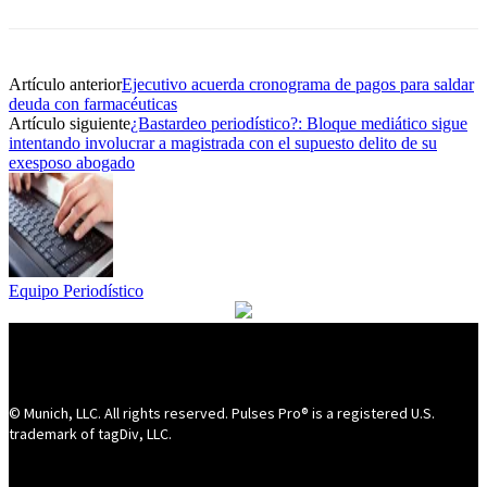
Artículo anterior
Ejecutivo acuerda cronograma de pagos para saldar
deuda con farmacéuticas
Artículo siguiente
¿Bastardeo periodístico?: Bloque mediático sigue
intentando involucrar a magistrada con el supuesto delito de su
exesposo abogado
Equipo Periodístico
© Munich, LLC. All rights reserved. Pulses Pro® is a registered U.S.
trademark of tagDiv, LLC.