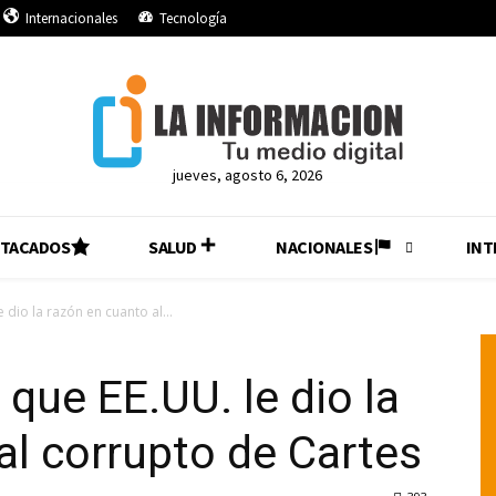
Internacionales
Tecnología
jueves, agosto 6, 2026
STACADOS
SALUD
NACIONALES
INT
e dio la razón en cuanto al...
 que EE.UU. le dio la
al corrupto de Cartes