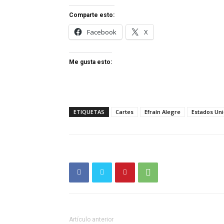
Comparte esto:
Facebook
X
Me gusta esto:
ETIQUETAS
Cartes
Efraín Alegre
Estados Un
Artículo anterior