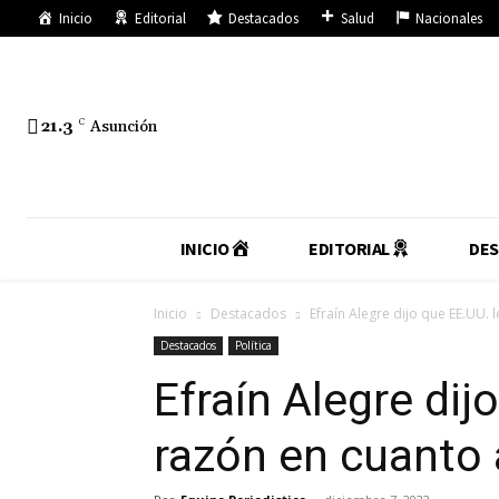
Inicio
Editorial
Destacados
Salud
Nacionales
21.3
C
Asunción
INICIO
EDITORIAL
DE
Inicio
Destacados
Efraín Alegre dijo que EE.UU. l
Destacados
Política
Efraín Alegre dijo
razón en cuanto 