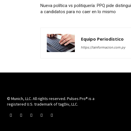
Nueva política vs politiquería: PPQ pide distingui
a candidatos para no caer en lo mismo
Equipo Periodistico
https://lainformacion.com.py
© Munich, LLC. All rights reserved. Pulses Pro® is a
registered U.S. trademark of tagDiv, LLC.