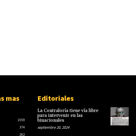
as mas
Editoriales
La Contraloría tiene vía libre
para intervenir en las
binacionales
1059
septiembre 20, 2024
374
262