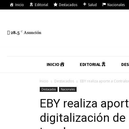
Inicio
Editorial
Destacados
Salud
Nacionales
28.5
C
Asunción
INICIO
EDITORIAL
DE
Inicio
Destacados
EBY realiza aporte a Contralo
Destacados
Nacionales
EBY realiza aport
digitalización de