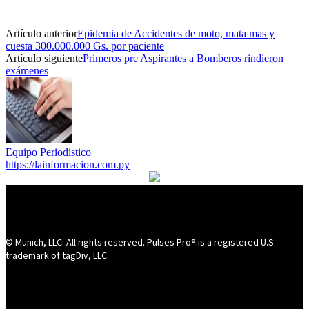
Artículo anterior
Epidemia de Accidentes de moto, mata mas y
cuesta 300.000.000 Gs. por paciente
Artículo siguiente
Primeros pre Aspirantes a Bomberos rindieron
exámenes
Equipo Periodistico
https://lainformacion.com.py
© Munich, LLC. All rights reserved. Pulses Pro® is a registered U.S.
trademark of tagDiv, LLC.