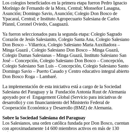
Los colegios beneficiados en la primera etapa fueron Pedro Ignacio
Morínigo de Fernando de la Mora, Central; Monseñor Lasagna,
Asunción; Domingo Savio, Asunción; Colegio Don Bosco de
Ypacaraí, Central; e Instituto Agropecuario Salesiana de Carlos
Pfannl, Coronel Oviedo, Caaguazú.
Ya fueron seleccionados para la segunda etapa: Colegio Sagrado
Corazón de Jesús Salesianito, Colegio Santa Ana, Colegio Salesiano
Don Bosco – Villarrica, Colegio Salesiano Maria Auxiliadora –
Minga Guazú , Colegio Salesiano Don Bosco – Minga Guazú,
Colegio Damas Salesianas – Minga Guazú, Instituto Salesiano San
José – Concepción, Colegio Salesiano Don Bosco – Concepción,
Colegio Salesiano San Luis – Concepción, Colegio Salesiano Santo
Domingo Savio – Puerto Casado y Centro educativo integral abierto
Don Bosco Roga – Lambaré.
La implementación de esta iniciativa está a cargo de la Sociedad
Salesiana del Paraguay y la Fundación Antonia Ruut de Alemania
apoyado por el Engagement Global (Servicio para iniciativas de
desarrollo) y con financiamiento del Ministerio Federal de
Cooperación Económica y Desarrollo (BMZ) de Alemania.
Sobre la Sociedad Salesiana del Paraguay
Los Salesianos, una orden católica fundada por Don Bosco, cuentan
con aproximadamente 14 600 miembros activos en más de 130