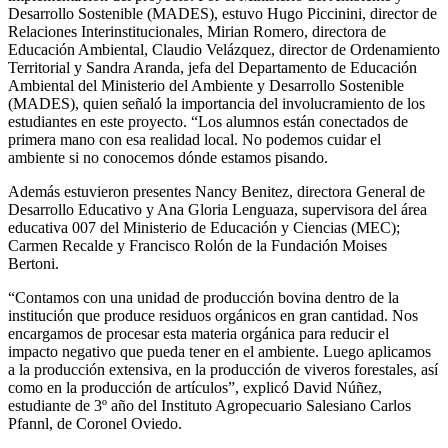
Desarrollo Sostenible (MADES), estuvo Hugo Piccinini, director de
Relaciones Interinstitucionales, Mirian Romero, directora de
Educación Ambiental, Claudio Velázquez, director de Ordenamiento
Territorial y Sandra Aranda, jefa del Departamento de Educación
Ambiental del Ministerio del Ambiente y Desarrollo Sostenible
(MADES), quien señaló la importancia del involucramiento de los
estudiantes en este proyecto. “Los alumnos están conectados de
primera mano con esa realidad local. No podemos cuidar el
ambiente si no conocemos dónde estamos pisando.
Además estuvieron presentes Nancy Benitez, directora General de
Desarrollo Educativo y Ana Gloria Lenguaza, supervisora del área
educativa 007 del Ministerio de Educación y Ciencias (MEC);
Carmen Recalde y Francisco Rolón de la Fundación Moises
Bertoni.
“Contamos con una unidad de producción bovina dentro de la
institución que produce residuos orgánicos en gran cantidad. Nos
encargamos de procesar esta materia orgánica para reducir el
impacto negativo que pueda tener en el ambiente. Luego aplicamos
a la producción extensiva, en la producción de viveros forestales, así
como en la producción de artículos”, explicó David Núñez,
estudiante de 3º año del Instituto Agropecuario Salesiano Carlos
Pfannl, de Coronel Oviedo.