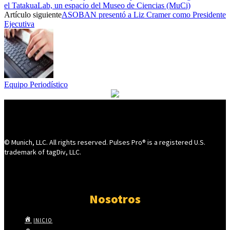
el TatakuaLab, un espacio del Museo de Ciencias (MuCi)
Artículo siguiente
ASOBAN presentó a Liz Cramer como Presidente
Ejecutiva
Equipo Periodístico
© Munich, LLC. All rights reserved. Pulses Pro® is a registered U.S.
trademark of tagDiv, LLC.
Nosotros
INICIO