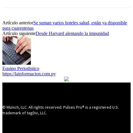
Artículo anterior
Se suman varios hoteles salud, están ya disponible
para cuarentenas
Artículo siguiente
Desde Harvard alentando la impunidad
Equipo Periodistico
https://lainformacion.com.py
© Munich, LLC. All rights reserved. Pulses Pro® is a registered U.S.
trademark of tagDiv, LLC.