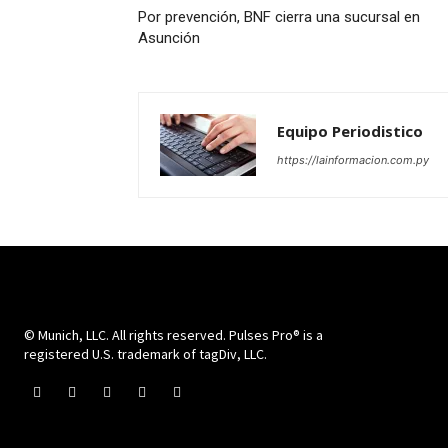
Por prevención, BNF cierra una sucursal en
Asunción
Equipo Periodistico
https://lainformacion.com.py
© Munich, LLC. All rights reserved. Pulses Pro® is a
registered U.S. trademark of tagDiv, LLC.