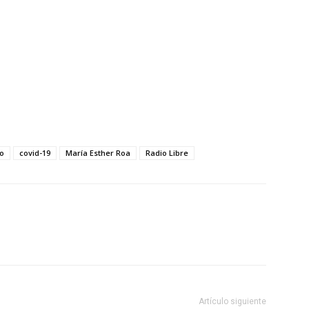
o
covid-19
María Esther Roa
Radio Libre
Artículo siguiente