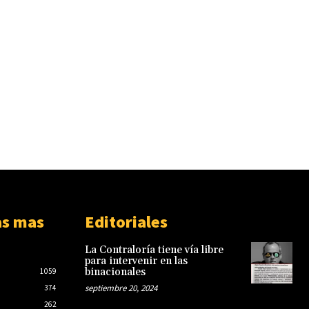
as mas
Editoriales
La Contraloría tiene vía libre
para intervenir en las
binacionales
1059
septiembre 20, 2024
374
262