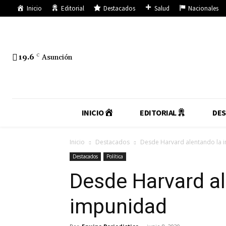
Inicio
Editorial
Destacados
Salud
Nacionales
19.6
C
Asunción
INICIO
EDITORIAL
DE
Inicio
Destacados
Desde Harvard alentando la 
Destacados
Política
Desde Harvard al
impunidad