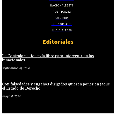
NACIONALES
374
POLÍTICA
262
SALUD
185
ECONOMÍA
151
JUDICIALES
96
Editoriales
La Contraloría tiene vía libre para intervenir en las
binacionales
septiembre 20, 2024
Con falsedades y engaños dirigidos quieren poner en jaque
el Estado de Derecho
mayo 8, 2024