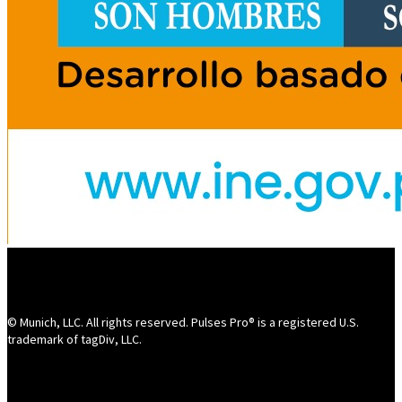
© Munich, LLC. All rights reserved. Pulses Pro® is a registered U.S.
trademark of tagDiv, LLC.