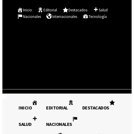
Se te ha enviado una contraseña por correo electrónico.
Inicio
Editorial
Destacados
Salud
Nacionales
Internacionales
Tecnología
Registrarse / Unirse
14.6
C
Asunción
domingo, agosto 9, 2026
INICIO
EDITORIAL
INICIO
EDITORIAL
DESTACADOS
DESTACADOS
SALUD
SALUD
NACIONALES