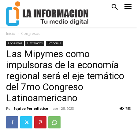
Inicio
Congresos
Congresos
Destacados
Economía
Las Mipymes como
impulsoras de la economía
regional será el eje temático
del 7mo Congreso
Latinoamericano
Por
Equipo Periodistico
-
abril 25, 2023
753