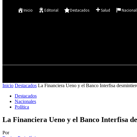
Se te ha enviado una contraseña por correo electrónico.
Inicio
Editorial
Destacados
Salud
Nacional
28.5
C
Asunción
jueves, agosto 6, 2026
INICIO
EDITORIAL
Inicio
Destacados
La Financiera Ueno y el Banco Interfisa desmintiero
Destacados
Nacionales
Política
La Financiera Ueno y el Banco Interfisa d
Por