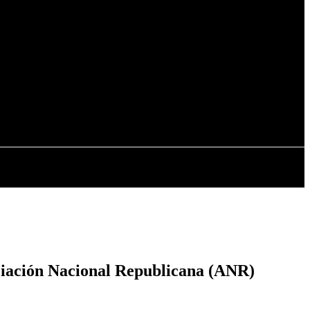
Registrarse / Unirse
NTERNACIONALES
TECNOLOGÍA
ociación Nacional Republicana (ANR)