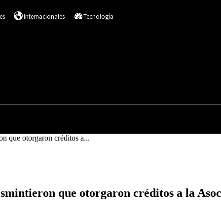
es
Internacionales
Tecnología
DESTACADOS
SALUD
NACIONALES
I
n que otorgaron créditos a...
esmintieron que otorgaron créditos a la As