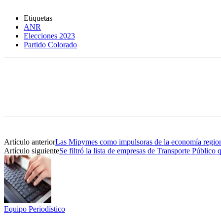
Etiquetas
ANR
Elecciones 2023
Partido Colorado
Artículo anterior
Las Mipymes como impulsoras de la economía regiona
Artículo siguiente
Se filtró la lista de empresas de Transporte Público
Equipo Periodístico