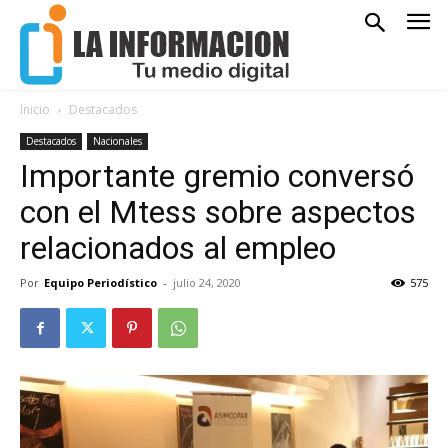
Inicio
Destacados
Destacados
Nacionales
Importante gremio conversó
con el Mtess sobre aspectos
relacionados al empleo
Por
Equipo Periodístico
-
julio 24, 2020
575