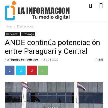
Inicio
Destacados
Destacados
Tecnología
ANDE continúa potenciación
entre Paraguarí y Central
Por
Equipo Periodístico
-
julio 24, 2020
855