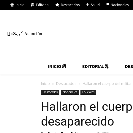
Inicio
Editorial
Destacados
Salud
Nacionales
18.5
C
Asunción
INICIO
EDITORIAL
DE
Inicio
Destacados
Hallaron el cuerpo del milita
Destacados
Nacionales
Policiales
Hallaron el cuerp
desaparecido