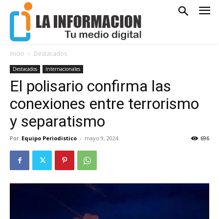
Inicio
Destacados
Destacados
Internacionales
El polisario confirma las
conexiones entre terrorismo
y separatismo
Por
Equipo Periodistico
-
mayo 9, 2024
696