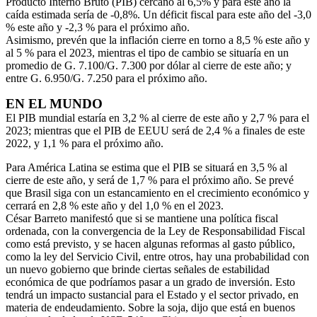
Producto Interno Bruto (PIB) cercano al 6,5% y para este año la
caída estimada sería de -0,8%. Un déficit fiscal para este año del -3,0
% este año y -2,3 % para el próximo año.
Asimismo, prevén que la inflación cierre en torno a 8,5 % este año y
al 5 % para el 2023, mientras el tipo de cambio se situaría en un
promedio de G. 7.100/G. 7.300 por dólar al cierre de este año; y
entre G. 6.950/G. 7.250 para el próximo año.
EN EL MUNDO
El PIB mundial estaría en 3,2 % al cierre de este año y 2,7 % para el
2023; mientras que el PIB de EEUU será de 2,4 % a finales de este
2022, y 1,1 % para el próximo año.
Para América Latina se estima que el PIB se situará en 3,5 % al
cierre de este año, y será de 1,7 % para el próximo año. Se prevé
que Brasil siga con un estancamiento en el crecimiento económico y
cerrará en 2,8 % este año y del 1,0 % en el 2023.
César Barreto manifestó que si se mantiene una política fiscal
ordenada, con la convergencia de la Ley de Responsabilidad Fiscal
como está previsto, y se hacen algunas reformas al gasto público,
como la ley del Servicio Civil, entre otros, hay una probabilidad con
un nuevo gobierno que brinde ciertas señales de estabilidad
económica de que podríamos pasar a un grado de inversión. Esto
tendrá un impacto sustancial para el Estado y el sector privado, en
materia de endeudamiento. Sobre la soja, dijo que está en buenos