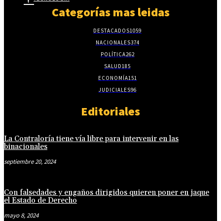
Categorías mas leidas
DESTACADOS
1059
NACIONALES
374
POLÍTICA
262
SALUD
185
ECONOMÍA
151
JUDICIALES
96
Editoriales
La Contraloría tiene vía libre para intervenir en las
binacionales
septiembre 20, 2024
Con falsedades y engaños dirigidos quieren poner en jaque
el Estado de Derecho
mayo 8, 2024