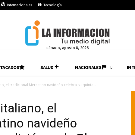
Internacionales
Tecnología
sábado, agosto 8, 2026
STACADOS
SALUD
NACIONALES
INT
no, el tradicional Mercatino navideño celebra su quinta...
taliano, el
atino navideño