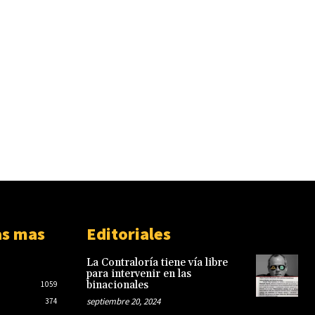
as mas
Editoriales
La Contraloría tiene vía libre
para intervenir en las
binacionales
1059
septiembre 20, 2024
374