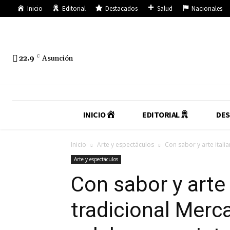
Inicio
Editorial
Destacados
Salud
Nacionales
22.9
C
Asunción
INICIO
EDITORIAL
DE
Inicio
Arte y espectáculos
Con sabor y arte italia
Arte y espectáculos
Con sabor y arte i
tradicional Merc