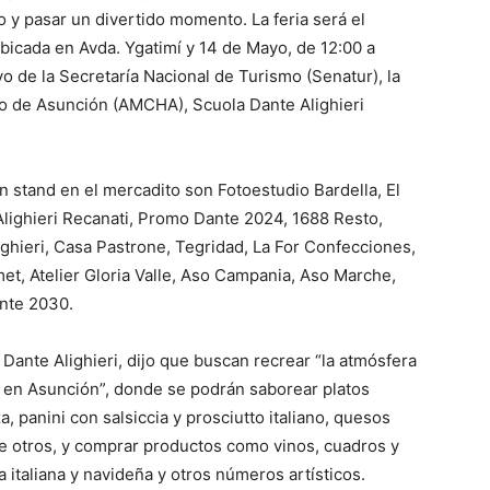
 y pasar un divertido momento. La feria será el
ubicada en Avda. Ygatimí y 14 de Mayo, de 12:00 a
o de la Secretaría Nacional de Turismo (Senatur), la
co de Asunción (AMCHA), Scuola Dante Alighieri
 stand en el mercadito son Fotoestudio Bardella, El
Alighieri Recanati, Promo Dante 2024, 1688 Resto,
ghieri, Casa Pastrone, Tegridad, La For Confecciones,
et, Atelier Gloria Valle, Aso Campania, Aso Marche,
ante 2030.
Dante Alighieri, dijo que buscan recrear “la atmósfera
o en Asunción”, donde se podrán saborear platos
zza, panini con salsiccia y prosciutto italiano, quesos
tre otros, y comprar productos como vinos, cuadros y
italiana y navideña y otros números artísticos.