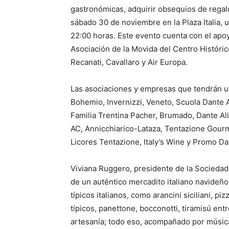
gastronómicas, adquirir obsequios de regalo
sábado 30 de noviembre en la Plaza Italia, 
22:00 horas. Este evento cuenta con el apoy
Asociación de la Movida del Centro Históri
Recanati, Cavallaro y Air Europa.
Las asociaciones y empresas que tendrán un
Bohemio, Invernizzi, Veneto, Scuola Dante 
Familia Trentina Pacher, Brumado, Dante Ali
AC, Annicchiarico-Lataza, Tentazione Gourm
Licores Tentazione, Italy’s Wine y Promo D
Viviana Ruggero, presidente de la Sociedad 
de un auténtico mercadito italiano navideñ
típicos italianos, como arancini siciliani, pi
típicos, panettone, bocconotti, tiramisú en
artesanía; todo eso, acompañado por música 