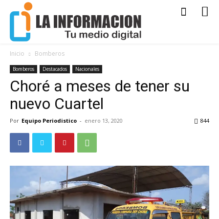
Inicio
Bomberos
Bomberos
Destacados
Nacionales
Choré a meses de tener su
nuevo Cuartel
Por
Equipo Periodistico
-
enero 13, 2020
844