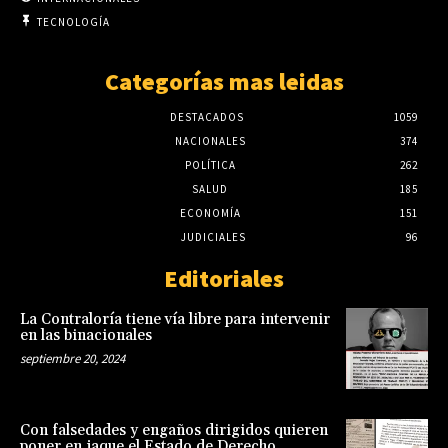
TECNOLOGÍA
Categorías mas leidas
DESTACADOS
1059
NACIONALES
374
POLÍTICA
262
SALUD
185
ECONOMÍA
151
JUDICIALES
96
Editoriales
La Contraloría tiene vía libre para intervenir
en las binacionales
septiembre 20, 2024
Con falsedades y engaños dirigidos quieren
poner en jaque el Estado de Derecho