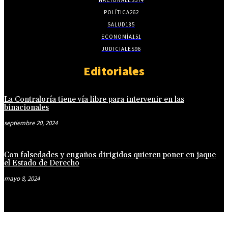
POLÍTICA
262
SALUD
185
ECONOMÍA
151
JUDICIALES
96
Editoriales
La Contraloría tiene vía libre para intervenir en las
binacionales
septiembre 20, 2024
Con falsedades y engaños dirigidos quieren poner en jaque
el Estado de Derecho
mayo 8, 2024