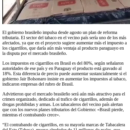
El gobierno brasileño impulsa desde agosto un plan de reforma
tributaria. El sector del tabaco en el vecino país sería uno de los más
afectados, ya que en el proyecto sugiere aumentar más el impuesto a
los cigarrillos, que daría aún más ventaja al producto paraguayo en
la disputa por el mercado brasileño.
Los impuestos en cigarrillos en Brasil es del 80%, según señalaron
autoridades de ese país y en Paraguay el producto está gravado al
18%. Esta diferencia de precio puede aumentar sustancialmente si el
gobierno Jair Bolsonaro insiste en aumentar los impuestos al tabaco,
indicaron empresas del rubro de Brasil.
Advirtieron que el mercado brasileño será aún más atractivo para el
crimen organizado, dedicado al trafico de cigarrillos, además de
drogas prohibidas y armas.
Los tabacaleros del vecino país alertan
que con los nuevos planes tributarios del Gobierno: «Brasil pierde,
mientras el contrabando crece».
“El contrabando de cigarrillos, en su mayoría marcas de Tabacalera
del Este (Tabesa), mueve alrededor de 11 millones de reales, que