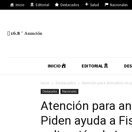
Inicio
Editorial
Destacados
Salud
Nacionales
16.8
C
Asunción
INICIO
EDITORIAL
DE
Inicio
Destacados
Atención para animalitos en pe
Destacados
Nacionales
Atención para an
Piden ayuda a Fi