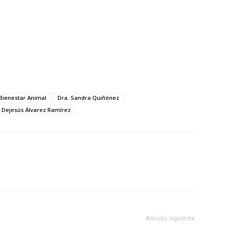
 Bienestar Animal
Dra. Sandra Quiñónez
 Dejesús Álvarez Ramírez
Artículo siguiente