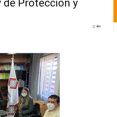
y de Protección y
l
480