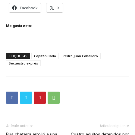
Facebook
X
Me gusta esto:
ETIQUETAS
Capitán Bado
Pedro Juan Caballero
Secuestro exprés
Artículo anterior
Artículo siguiente
Bus chatarra arrolló a una
Cuatro adultos detenidos por