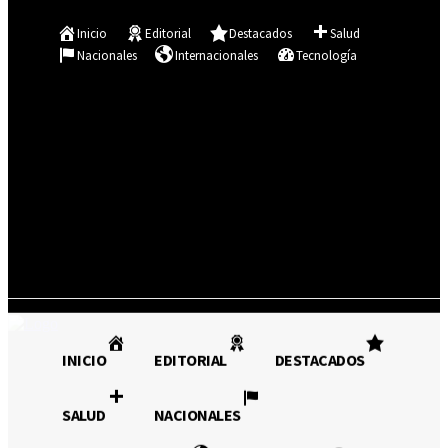
Se te ha enviado una contraseña por correo electrónico.
Inicio
Editorial
Destacados
Salud
Nacionales
Internacionales
Tecnología
Registrarse / Unirse
11.9
C
Asunción
sábado, agosto 8, 2026
INICIO
EDITORIAL
INICIO
EDITORIAL
DESTACADOS
DESTACADOS
SALUD
SALUD
NACIONALES