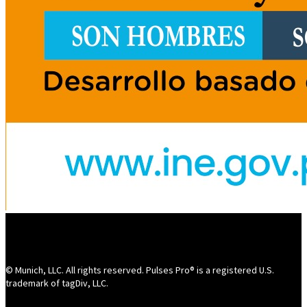
© Munich, LLC. All rights reserved. Pulses Pro® is a registered U.S.
trademark of tagDiv, LLC.