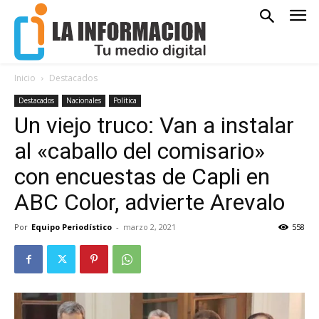
Inicio
Destacados
Destacados
Nacionales
Política
Un viejo truco: Van a instalar
al «caballo del comisario»
con encuestas de Capli en
ABC Color, advierte Arevalo
Por
Equipo Periodístico
-
marzo 2, 2021
558