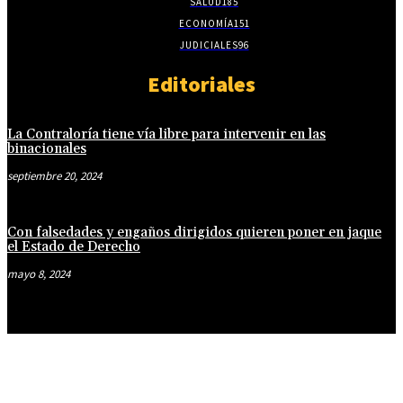
SALUD
185
ECONOMÍA
151
JUDICIALES
96
Editoriales
La Contraloría tiene vía libre para intervenir en las
binacionales
septiembre 20, 2024
Con falsedades y engaños dirigidos quieren poner en jaque
el Estado de Derecho
mayo 8, 2024