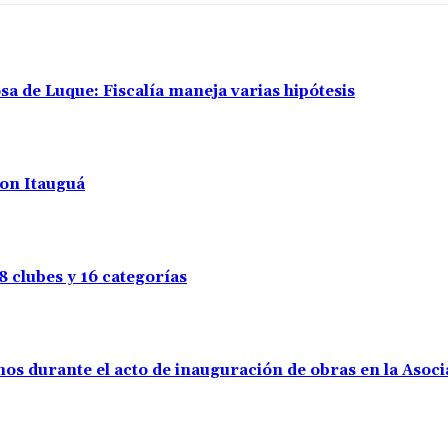
a de Luque: Fiscalía maneja varias hipótesis
con Itauguá
8 clubes y 16 categorías
os durante el acto de inauguración de obras en la Asoc