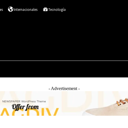
es
Internacionales
Tecnología
DESTACADOS
SALUD
NACIONALES
I
- Advertisement -