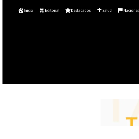
Se te ha enviado una contraseña por correo electrónico.
Inicio
Editorial
Destacados
Salud
Nacional
21.3
C
Asunción
jueves, agosto 6, 2026
INICIO
EDITORIAL