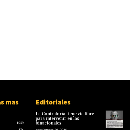
as mas
Editoriales
La Contraloría tiene vía libre
para intervenir en las
binacionales
1059
septiembre 20, 2024
374