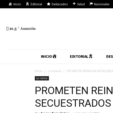
Inicio
Editorial
Destacados
Salud
Nacionales
21.3
C
Asunción
INICIO
EDITORIAL
DE
Inicio
La noticia
PROMETEN REINICIAR BÚSQUED
La noticia
PROMETEN REIN
SECUESTRADOS