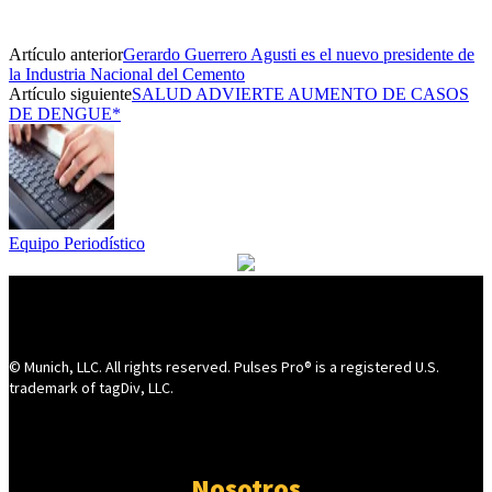
Artículo anterior
Gerardo Guerrero Agusti es el nuevo presidente de
la Industria Nacional del Cemento
Artículo siguiente
SALUD ADVIERTE AUMENTO DE CASOS
DE DENGUE*
Equipo Periodístico
© Munich, LLC. All rights reserved. Pulses Pro® is a registered U.S.
trademark of tagDiv, LLC.
Nosotros