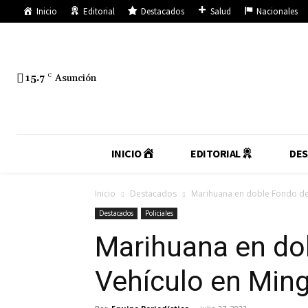
Inicio
Editorial
Destacados
Salud
Nacionales
15.7
C
Asunción
INICIO
EDITORIAL
DE
Inicio
Destacados
Marihuana en doble Fondo de
Destacados
Policiales
Marihuana en do
Vehículo en Min