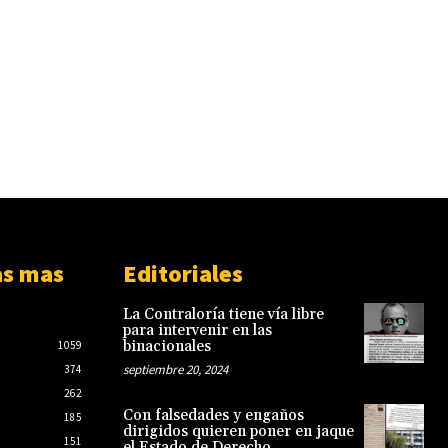
as mas
Editoriales
La Contraloría tiene vía libre
para intervenir en las
binacionales
1059
septiembre 20, 2024
374
262
Con falsedades y engaños
185
dirigidos quieren poner en jaque
151
el Estado de Derecho