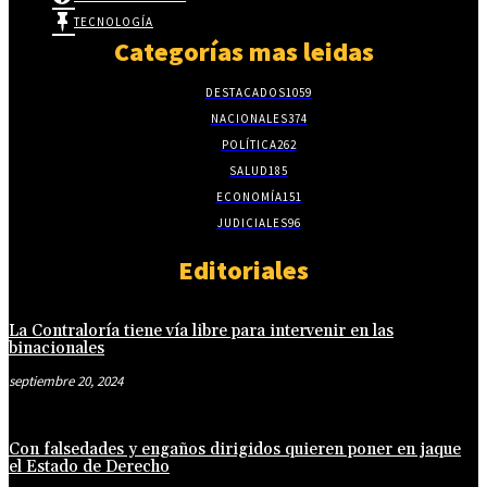
TECNOLOGÍA
Categorías mas leidas
DESTACADOS
1059
NACIONALES
374
POLÍTICA
262
SALUD
185
ECONOMÍA
151
JUDICIALES
96
Editoriales
La Contraloría tiene vía libre para intervenir en las
binacionales
septiembre 20, 2024
Con falsedades y engaños dirigidos quieren poner en jaque
el Estado de Derecho