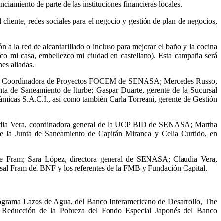
nciamiento de parte de las instituciones financieras locales.
cliente, redes sociales para el negocio y gestión de plan de negocios,
 a la red de alcantarillado o incluso para mejorar el baño y la cocina
o mi casa, embellezco mi ciudad en castellano). Esta campaña será
nes aliadas.
 Unidad Coordinadora de Proyectos FOCEM de SENASA; Mercedes Russo,
a de Saneamiento de Iturbe; Gaspar Duarte, gerente de la Sucursal
ámicas S.A.C.I., así como también Carla Torreani, gerente de Gestión
laudia Vera, coordinadora general de la UCP BID de SENASA; Martha
 de la Junta de Saneamiento de Capitán Miranda y Celia Curtido, en
o de Fram; Sara López, directora general de SENASA; Claudia Vera,
al Fram del BNF y los referentes de la FMB y Fundación Capital.
grama Lazos de Agua, del Banco Interamericano de Desarrollo, The
Reducción de la Pobreza del Fondo Especial Japonés del Banco