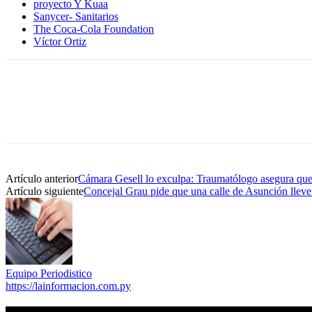
proyecto Y Kuaa
Sanycer- Sanitarios
The Coca-Cola Foundation
Víctor Ortiz
Artículo anterior
Cámara Gesell lo exculpa: Traumatólogo asegura que f
Artículo siguiente
Concejal Grau pide que una calle de Asunción lleve
Equipo Periodistico
https://lainformacion.com.py