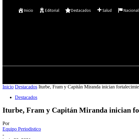
Se te ha enviado una contraseña por correo electrónico.
Inicio
Editorial
Destacados
Salud
Nacional
11.9
C
Asunción
sábado, agosto 8, 2026
INICIO
EDITORIAL
Inicio
Destacados
Iturbe, Fram y Capitán Miranda inician fortalecimien
Destacados
Iturbe, Fram y Capitán Miranda inician fo
Por
Equipo Periodistico
-