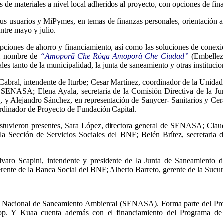
s de materiales a nivel local adheridos al proyecto, con opciones de fina
sus usuarios y MiPymes, en temas de finanzas personales, orientación al 
entre mayo y julio.
opciones de ahorro y financiamiento, así como las soluciones de conexión
el nombre de
“Amoporã Che Róga Amoporã Che Ciudad”
(Embellezc
es tanto de la municipalidad, la junta de saneamiento y otras institucio
río Cabral, intendente de Iturbe; Cesar Martínez, coordinador de la
ENASA; Elena Ayala, secretaria de la Comisión Directiva de la Junt
 y Alejandro Sánchez, en representación de Sanycer- Sanitarios y Cer
rdinador de Proyecto de Fundación Capital.
a, estuvieron presentes, Sara López, directora general de SENASA; C
la Sección de Servicios Sociales del BNF; Belén Brítez, secretaria
Alvaro Scapini, intendente y presidente de la Junta de Saneamient
e de la Banca Social del BNF; Alberto Barreto, gerente de la Sucurs
o Nacional de Saneamiento Ambiental (SENASA). Forma parte del Pro
 Y Kuaa cuenta además con el financiamiento del Programa de 