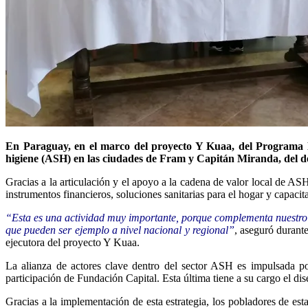
En Paraguay, en el marco del proyecto Y Kuaa, del Programa Laz
higiene (ASH) en las ciudades de Fram y Capitán Miranda, del d
Gracias a la articulación y el apoyo a la cadena de valor local de ASH
instrumentos financieros, soluciones sanitarias para el hogar y capaci
“Esta es una actividad muy importante, porque complementa nuestro s
que pueden ser ejemplo a nivel nacional y regional”
, aseguró durant
ejecutora del proyecto Y Kuaa.
La alianza de actores clave dentro del sector ASH es impulsada 
participación de Fundación Capital. Esta última tiene a su cargo el di
Gracias a la implementación de esta estrategia, los pobladores de est