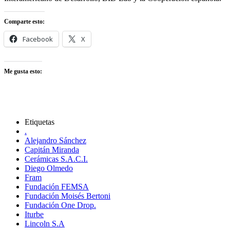
Comparte esto:
Facebook
X
Me gusta esto:
Etiquetas
.
Alejandro Sánchez
Capitán Miranda
Cerámicas S.A.C.I.
Diego Olmedo
Fram
Fundación FEMSA
Fundación Moisés Bertoni
Fundación One Drop.
Iturbe
Lincoln S.A