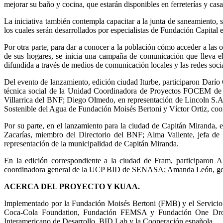
mejorar su baño y cocina, que estarán disponibles en ferreterías y casa
La iniciativa también contempla capacitar a la junta de saneamiento, 
los cuales serán desarrollados por especialistas de Fundación Capital 
Por otra parte, para dar a conocer a la población cómo acceder a las 
de sus hogares, se inicia una campaña de comunicación que lleva 
difundida a través de medios de comunicación locales y las redes social
Del evento de lanzamiento, edición ciudad Iturbe, participaron Da
técnica social de la Unidad Coordinadora de Proyectos FOCEM de S
Villarrica del BNF; Diego Olmedo, en representación de Lincoln S.A,
Sostenible del Agua de Fundación Moisés Bertoni y Víctor Ortiz, coo
Por su parte, en el lanzamiento para la ciudad de Capitán Mirand
Zacarías, miembro del Directorio del BNF; Alma Valiente, jefa de 
representación de la municipalidad de Capitán Miranda.
En la edición correspondiente a la ciudad de Fram, participaron 
coordinadora general de la UCP BID de SENASA; Amanda León, gerent
ACERCA DEL PROYECTO Y KUAA.
Implementado por la Fundación Moisés Bertoni (FMB) y el Servici
Coca-Cola Foundation, Fundación FEMSA y Fundación One Drop.
Interamericano de Desarrollo, BID Lab y la Cooperación española.