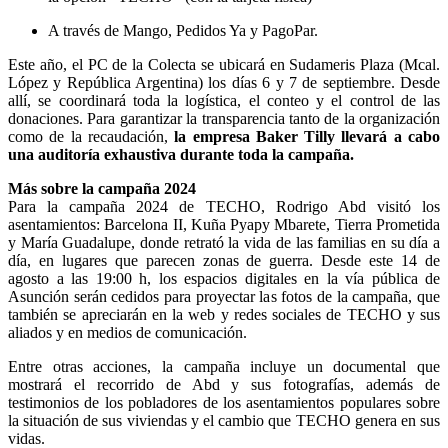
A través de Mango, Pedidos Ya y PagoPar.
Este año, el PC de la Colecta se ubicará en Sudameris Plaza (Mcal.
López y República Argentina) los días 6 y 7 de septiembre. Desde
allí, se coordinará toda la logística, el conteo y el control de las
donaciones. Para garantizar la transparencia tanto de la organización
como de la recaudación,
la empresa Baker Tilly llevará a cabo
una auditoría exhaustiva durante toda la campaña.
Más sobre la campaña 2024
Para la campaña 2024 de TECHO, Rodrigo Abd visitó los
asentamientos: Barcelona II, Kuña Pyapy Mbarete, Tierra Prometida
y María Guadalupe, donde retrató la vida de las familias en su día a
día, en lugares que parecen zonas de guerra.
Desde este 14 de
agosto a las 19:00 h,
los espacios digitales en la vía pública de
Asunción serán cedidos para proyectar las fotos de la campaña, que
también se apreciarán en la web y redes sociales de TECHO y sus
aliados y en medios de comunicación.
Entre otras acciones, la campaña incluye un documental que
mostrará el recorrido de Abd y sus fotografías, además de
testimonios de los pobladores de los asentamientos populares sobre
la situación de sus viviendas y el cambio que TECHO genera en sus
vidas.