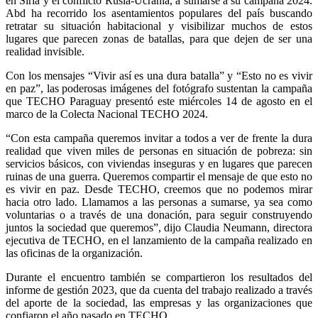
en Siria y el conflicto Rusia-Ucrania, a sumarse a su campaña 2024.
Abd ha recorrido los asentamientos populares del país buscando
retratar su situación habitacional y visibilizar muchos de estos
lugares que parecen zonas de batallas, para que dejen de ser una
realidad invisible.
Con los mensajes “Vivir así es una dura batalla” y “Esto no es vivir
en paz”, las poderosas imágenes del fotógrafo sustentan la campaña
que TECHO Paraguay presentó este miércoles 14 de agosto en el
marco de la Colecta Nacional TECHO 2024.
“Con esta campaña queremos invitar a todos a ver de frente la dura
realidad que viven miles de personas en situación de pobreza: sin
servicios básicos, con viviendas inseguras y en lugares que parecen
ruinas de una guerra. Queremos compartir el mensaje de que esto no
es vivir en paz. Desde TECHO, creemos que no podemos mirar
hacia otro lado. Llamamos a las personas a sumarse, ya sea como
voluntarias o a través de una donación, para seguir construyendo
juntos la sociedad que queremos”, dijo Claudia Neumann, directora
ejecutiva de TECHO, en el lanzamiento de la campaña realizado en
las oficinas de la organización.
Durante el encuentro también se compartieron los resultados del
informe de gestión 2023, que da cuenta del trabajo realizado a través
del aporte de la sociedad, las empresas y las organizaciones que
confiaron el año pasado en TECHO.