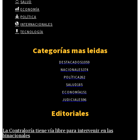
SALUD
ECONOMÍA
POLÍTICA
INTERNACIONALES
TECNOLOGÍA
Categorías mas leidas
DESTACADOS
1059
NACIONALES
374
POLÍTICA
262
SALUD
185
ECONOMÍA
151
JUDICIALES
96
Editoriales
La Contraloría tiene vía libre para intervenir en las
binacionales