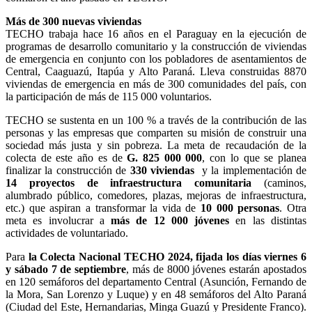
Más de 300 nuevas viviendas
TECHO trabaja hace 16 años en el Paraguay en la ejecución de
programas de desarrollo comunitario y la construcción de viviendas
de emergencia en conjunto con los pobladores de asentamientos de
Central, Caaguazú, Itapúa y Alto Paraná. Lleva construidas 8870
viviendas de emergencia en más de 300 comunidades del país, con
la participación de más de 115 000 voluntarios.
TECHO se sustenta en un 100 % a través de la contribución de las
personas y las empresas que comparten su misión de construir una
sociedad más justa y sin pobreza. La meta de recaudación de la
colecta de este año es de
G. 825 000 000
, con lo que se planea
finalizar la construcción de
330 viviendas
y la implementación de
14 proyectos de infraestructura comunitaria
(caminos,
alumbrado público, comedores, plazas, mejoras de infraestructura,
etc.) que aspiran a transformar la vida de
10 000 personas
. Otra
meta es involucrar a
más de 12 000 jóvenes
en las distintas
actividades de voluntariado.
Para
la Colecta Nacional TECHO 2024, fijada los días viernes 6
y sábado 7 de septiembre
, más de 8000 jóvenes estarán apostados
en 120 semáforos del departamento Central (Asunción, Fernando de
la Mora, San Lorenzo y Luque) y en 48 semáforos del Alto Paraná
(Ciudad del Este, Hernandarias, Minga Guazú y Presidente Franco).