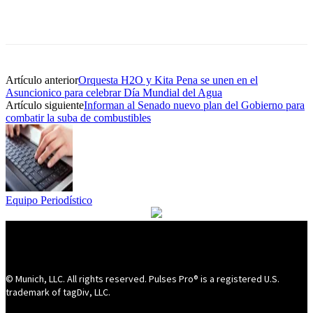
Artículo anterior
Orquesta H2O y Kita Pena se unen en el
Asuncionico para celebrar Día Mundial del Agua
Artículo siguiente
Informan al Senado nuevo plan del Gobierno para
combatir la suba de combustibles
Equipo Periodístico
© Munich, LLC. All rights reserved. Pulses Pro® is a registered U.S.
trademark of tagDiv, LLC.