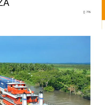
ZA
776