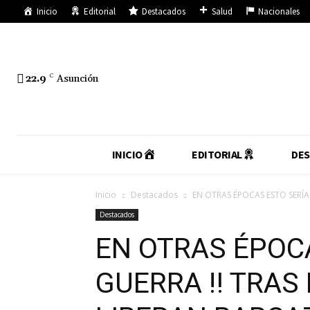
Inicio
Editorial
Destacados
Salud
Nacionales
22.9
C
Asunción
INICIO
EDITORIAL
DE
Inicio
Destacados
EN OTRAS ÉPOCAS ESTO SERÍA G
Destacados
EN OTRAS ÉPOC
GUERRA ‼️ TRAS