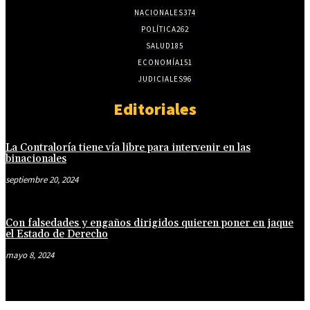
NACIONALES
374
POLÍTICA
262
SALUD
185
ECONOMÍA
151
JUDICIALES
96
Editoriales
La Contraloría tiene vía libre para intervenir en las
binacionales
septiembre 20, 2024
Con falsedades y engaños dirigidos quieren poner en jaque
el Estado de Derecho
mayo 8, 2024