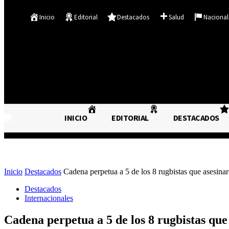
Se te ha enviado una contraseña por correo electrónico.
Inicio
Editorial
Destacados
Salud
Nacional
22.4
C
Asunción
sábado, agosto 8, 2026
INICIO
EDITORIAL
DESTACADOS
INICIO
EDITORIAL
Inicio
Destacados
Cadena perpetua a 5 de los 8 rugbistas que asesina
Destacados
Internacionales
Cadena perpetua a 5 de los 8 rugbistas qu