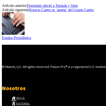
Artículo anterior
Terremoto afectó a Turquía y Siria
Artículo siguiente
Horacio Cartes se ¨aparta¨ del Grupo Cartes
Equipo Periodístico
© Munich, LLC. All rights reserved. Pulses Pro® is a registered U.S. tradem
Nosotros
INICIO
EDITORIAL