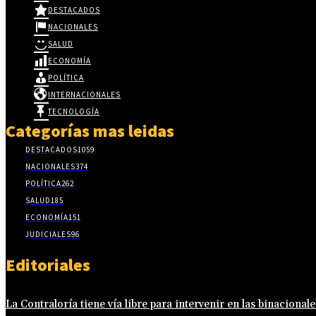
DESTACADOS
NACIONALES
SALUD
ECONOMÍA
POLÍTICA
INTERNACIONALES
TECNOLOGÍA
Categorías mas leidas
DESTACADOS
1059
NACIONALES
374
POLÍTICA
262
SALUD
185
ECONOMÍA
151
JUDICIALES
96
Editoriales
La Contraloría tiene vía libre para intervenir en las binacionale